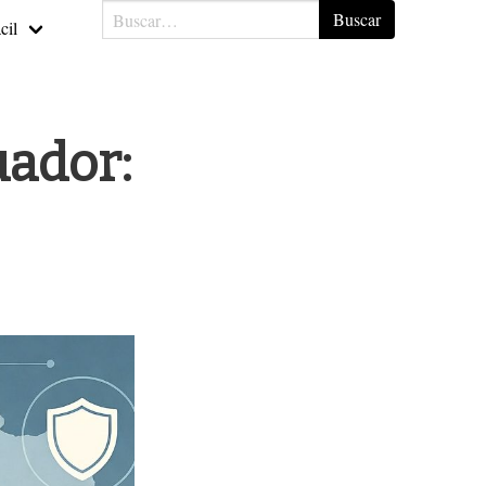
Buscar
cil
uador: