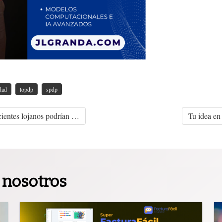
dad
lopdp
spdp
cientes lojanos podrían …
Tu idea e
 nosotros