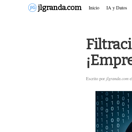
00+
jlgranda.com
Inicio
IA y Datos
Skip
to
Filtrac
main
content
¡Empre
Escrito por
jlgranda.com
e